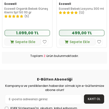
Ecowell
Ecowell
Ecowell Organik Bebek Güneş
Ecowell Bebek Losyonu 300 ml
Kremi Spf 50 110 gr
(12)
(5)
1.099,00 TL
499,00 TL
Sepete Ekle
Sepete Ekle
Toplam
2
ürün bulunmaktadır.
E-Bülten Aboneliği
Kampanya ve yeniliklerden haberdar olmak için e-bültenimize
abone olun!
KAYIT OL
KVKK Sözleşmesi'ni
, okudum, kabul ediyorum.