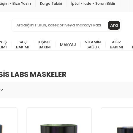
etişim - Bize Yazın
Kargo Takibi
İptal - İade - Sorun Bildir
Ara
NEŞ
SAÇ
KIŞISEL
VITAMIN
AĞIZ
MAKYAJ
KIMI
BAKIMI
BAKIM
SAĞLIK
BAKIMI
IS LABS MASKELER