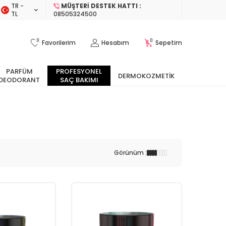
TR −
MÜŞTERI DESTEK HATTI :
TL
08505324500
0
0
Favorilerim
Hesabım
Sepetim
PARFÜM
PROFESYONEL
DERMOKOZMETIK
DEODORANT
SAÇ BAKIMI
Görünüm :