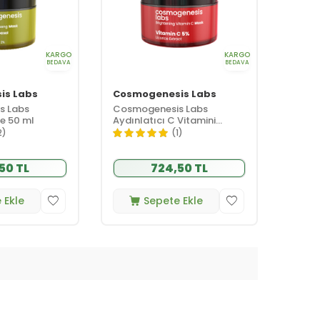
KARGO
KARGO
BEDAVA
BEDAVA
is Labs
Cosmogenesis Labs
s Labs
Cosmogenesis Labs
e 50 ml
Aydınlatıcı C Vitamini
Maske 50 ml
2)
(1)
50 TL
724,50 TL
 Ekle
Sepete Ekle