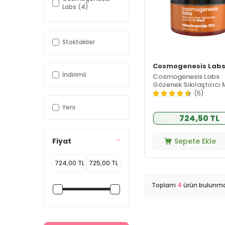
Labs
(4)
Stoktakiler
Cosmogenesis Lab
İndirimli
Cosmogenesis Labs
Gözenek Sıkılaştırıcı
50 ml
(5)
Yeni
724,50 TL
Fiyat
Sepete Ekle
Toplam
4
ürün bulunma