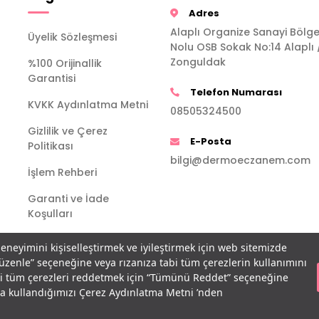
Adres
Alaplı Organize Sanayi Bölge
Üyelik Sözleşmesi
Nolu OSB Sokak No:14 Alaplı 
Zonguldak
%100 Orijinallik
Garantisi
Telefon Numarası
KVKK Aydınlatma Metni
08505324500
Gizlilik ve Çerez
E-Posta
Politikası
bilgi@dermoeczanem.com
İşlem Rehberi
Garanti ve İade
Koşulları
deneyimini kişiselleştirmek ve iyileştirmek için web sitemizde
Düzenle” seçeneğine veya rızanıza tabi tüm çerezlerin kullanımını
bi tüm çerezleri reddetmek için “Tümünü Reddet” seçeneğine
açla kullandığımızı Çerez Aydınlatma Metni ’nden
T
-Soft
E-Ticaret
Sistemleriyle Hazırlanmıştır.