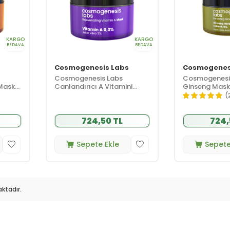
KARGO
KARGO
BEDAVA
BEDAVA
s
Cosmogenesis Labs
Cosmogenes
Cosmogenesis Labs
Cosmogenesi
 Maske
Canlandırıcı A Vitamini
Ginseng Mask
Maske 50 ml
(
724,50 TL
724,
Sepete Ekle
Sepete
ktadır.