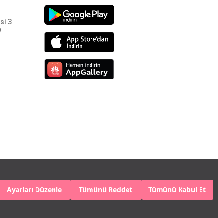
si 3
/
Ayarları Düzenle
Tümünü Reddet
Tümünü Kabul Et