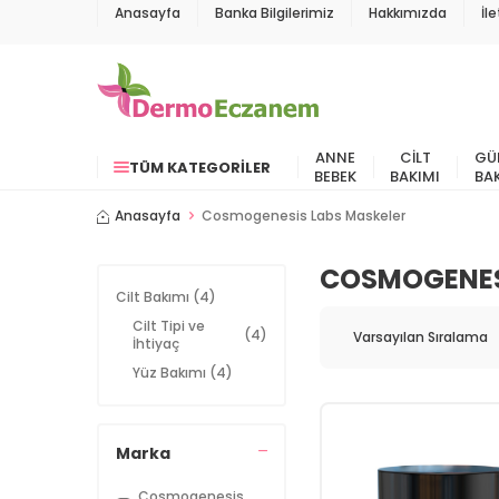
Anasayfa
Banka Bilgilerimiz
Hakkımızda
İl
ANNE
CILT
GÜ
TÜM KATEGORILER
BEBEK
BAKIMI
BA
Anasayfa
Cosmogenesis Labs Maskeler
COSMOGENES
Cilt Bakımı
(4)
Cilt Tipi ve
(4)
İhtiyaç
Yüz Bakımı
(4)
Marka
Cosmogenesis