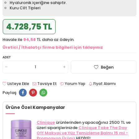
Hyaluronik içeriğine sahiptir.
Kuru Cilt Tipleri
4.728,75 TL
Havale ile
94,58
TL daha az ödeyin.
Üretici / İthalatçı firma bilgileri için tıklayınız
ADET
Beğen
Listeye Ekle
Tavsiye Et
Yorum Yap
Fiyat Alarmı
Paylaş
Ürüne Özel Kampanyalar
Clinique
ürünlerinden yapacağınız 2500 TL ve
üzeri siparişlerinizde
Clinique Take The Day
Off Makyaj ve Yüz Temizleme Balmı 15 ml -
Promosyon Ürünü
HEDİYE!