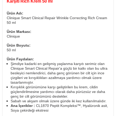
Karşıtı Rich Krem 50 ml
Ürün Adı:
Clinique Smart Clinical Repair Wrinkle Correcting Rich Cream
50 ml
Ürün Markası:
Clinique
Ürün Boyutu:
50 ml
Ürün Faydaları:
Şimdiye kadarki en gelişmiş yaşlanma karşıtı serimiz olan
Clinique Smart Clinical Repair'a güçlü bir katkı olan bu ultra
besleyici nemlendirici, daha genç görünen bir cilt için ince
çizgileri ve kırışıklıkları azaltmaya yardımcı olmak üzere
tasarlanmıştır.
Kırışıklık görünümüne karşı geliştirilen bu krem, cildin
güçlendirilmesine yardımcı olarak daha pürüzsüz ve daha
genç bir cilt görünümünü destekler.
Sabah ve akşam olmak üzere günde iki kez kullanılmalıdır.
Ana İçerikler :
CL1870 Peptit Kompleksi™, Hyalüronik asit,
Soya çekirdeği ekstresi