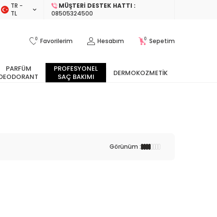
TR −
MÜŞTERI DESTEK HATTI :
TL
08505324500
0
0
Favorilerim
Hesabım
Sepetim
PARFÜM
PROFESYONEL
DERMOKOZMETIK
DEODORANT
SAÇ BAKIMI
Görünüm :