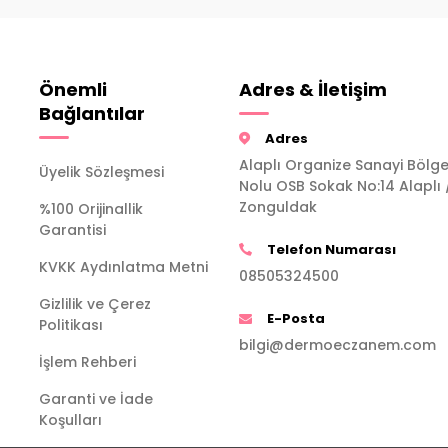
Önemli
Adres & İletişim
Bağlantılar
Adres
Alaplı Organize Sanayi Bölge
Üyelik Sözleşmesi
Nolu OSB Sokak No:14 Alaplı 
Zonguldak
%100 Orijinallik
Garantisi
Telefon Numarası
KVKK Aydınlatma Metni
08505324500
Gizlilik ve Çerez
E-Posta
Politikası
bilgi@dermoeczanem.com
İşlem Rehberi
Garanti ve İade
Koşulları