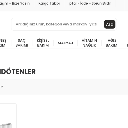
etişim - Bize Yazın
Kargo Takibi
İptal - İade - Sorun Bildir
Ara
NEŞ
SAÇ
KIŞISEL
VITAMIN
AĞIZ
MAKYAJ
KIMI
BAKIMI
BAKIM
SAĞLIK
BAKIMI
NDÖTENLER