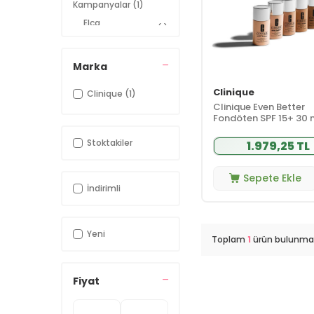
Kampanyalar
(1)
Elca
(1)
Dermokozmetik
Seçili Anti Age
(1)
Ürünleri
Marka
Clinique
Clinique
(1)
Clinique Even Better
Fondöten SPF 15+ 30 
CN 52 Neutral
Stoktakiler
1.979,25 TL
Sepete Ekle
İndirimli
Yeni
Toplam
1
ürün bulunmak
Fiyat