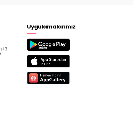
Uygulamalarımız
si 3
/