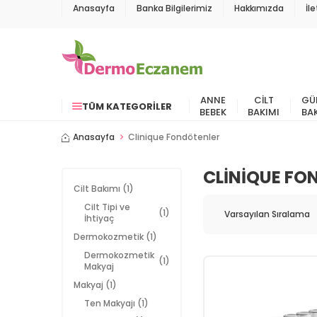
Anasayfa
Banka Bilgilerimiz
Hakkımızda
İl
ANNE
CILT
GÜ
TÜM KATEGORILER
BEBEK
BAKIMI
BA
Anasayfa
Clinique Fondötenler
CLINIQUE FO
Cilt Bakımı
(1)
Cilt Tipi ve
(1)
İhtiyaç
Dermokozmetik
(1)
Dermokozmetik
(1)
Makyaj
Makyaj
(1)
Ten Makyajı
(1)