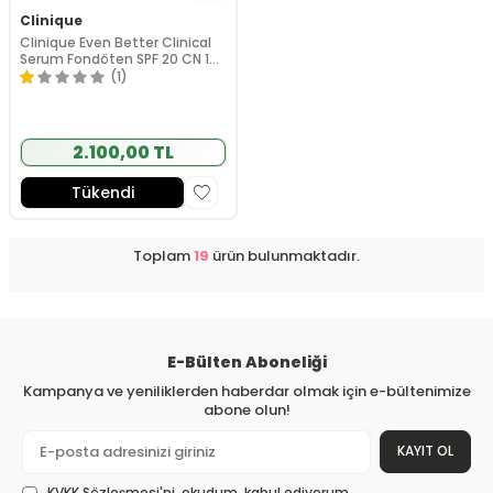
Clinique
Clinique Even Better Clinical
Serum Fondöten SPF 20 CN 10
Alabaster 30 ml
(1)
2.100,00 TL
Tükendi
Toplam
19
ürün bulunmaktadır.
E-Bülten Aboneliği
Kampanya ve yeniliklerden haberdar olmak için e-bültenimize
abone olun!
KAYIT OL
KVKK Sözleşmesi'ni
, okudum, kabul ediyorum.