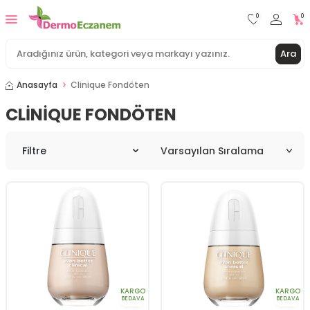
0
0
Ara
Anasayfa
Clinique Fondöten
CLINIQUE FONDÖTEN
Filtre
KARGO
KARGO
BEDAVA
BEDAVA