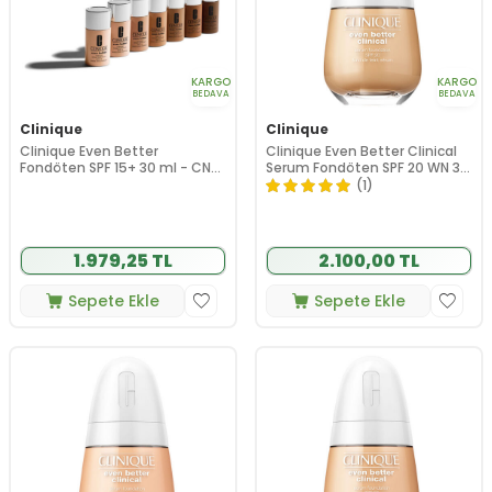
KARGO
KARGO
BEDAVA
BEDAVA
Clinique
Clinique
Clinique Even Better
Clinique Even Better Clinical
Fondöten SPF 15+ 30 ml - CN
Serum Fondöten SPF 20 WN 38
08 Linen
Stone 30 ml
(1)
1.979,25 TL
2.100,00 TL
Sepete Ekle
Sepete Ekle