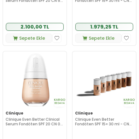
Serum Fondöten SPF 20 CN 52
Fondöten SPF 15+ 30 ml - CN
Neutral 30 ml
58 Honey
2.100,00 TL
1.979,25 TL
Sepete Ekle
Sepete Ekle
KARGO
KARGO
BEDAVA
BEDAVA
Clinique
Clinique
Clinique Even Better Clinical
Clinique Even Better
Serum Fondöten SPF 20 CN 08
Fondöten SPF 15+ 30 ml - CN
Linen 30 ml
40 Cream