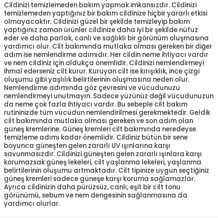
Cildinizi temizlemeden bakım yapmak imkansızdır. Cildinizi
temizlemeden yaptığınız bir bakım cildinize hiçbir yararlı etkisi
olmayacaktır. Cildinizi güzel bir şekilde temizleyip bakım
yaptığınız zaman ürünler cildinize daha iyi bir şekilde nüfuz
eder ve daha parlak, canlı ve sağlıklı bir görünüm oluşmasına
yardımcı olur. Cilt bakımında mutlaka olması gereken bir diğer
adım ise nemlendirme adımıdır. Her cildin neme ihtiyacı vardır
ve nem cildiniz için oldukça önemlidir. Cildinizi nemlendirmeyi
ihmal ederseniz cilt kurur. Kuruyan cilt ise kırışıklık, ince çizgi
oluşumu gibi yaşlılık belirtilerinin oluşmasına neden olur.
Nemlendirme adımında göz çevresini ve vücudunuzu
nemlendirmeyi unutmayın. Sadece yüzünüz değil vücudunuzun
da neme çok fazla ihtiyacı vardır. Bu sebeple cilt bakım
rutininizde tüm vücudun nemlendirilmesi gerekmektedir. Geldik
cilt bakımında mutlaka olması gereken ve son adım olan
güneş kremlerine. Güneş kremleri cilt bakımında neredeyse
temizleme adımı kadar önemlidir. Cildiniz bütün bir sene
boyunca güneşten gelen zararlı UV ışınlarına karşı
savunmasızdır. Cildinizi güneşten gelen zararlı ışınlara karşı
korumazsak güneş lekeleri, cilt yaşlanma lekeleri, yaşlanma
belirtilerinin oluşumu artmaktadır. Cilt tipinize uygun seçtiğiniz
güneş kremleri sadece güneşe karşı koruma sağlamazlar.
Ayrıca cildinizin daha pürüzsüz, canlı, eşit bir cilt tonu
görünümü, sebum ve nem dengesinin sağlanmasına da
yardımcı olurlar.