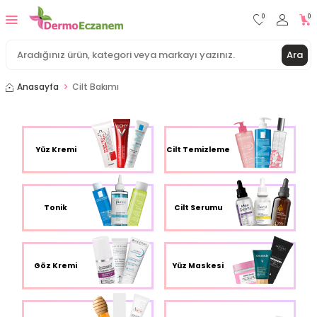
0
0
Ara
Anasayfa
Cilt Bakımı
Yüz Kremi
Cilt Temizleme
Tonik
Cilt Serumu
Göz Kremi
Yüz Maskesi