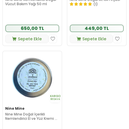
Vücut Bakım Yağı 50 ml
(1)
650,00 TL
449,00 TL
Sepete Ekle
Sepete Ekle
KARGO
BEDAVA
Nine Mine
Nine Mine Doğal İçerikli
Nemlendirici El ve Yüz Kremi 50
ml