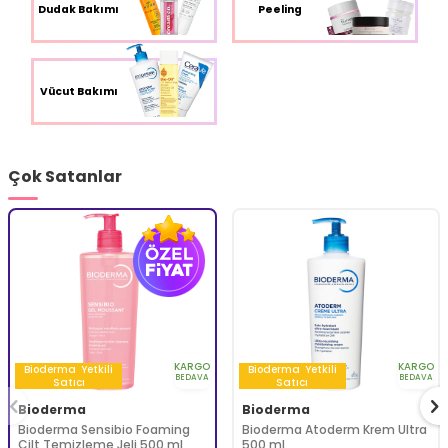
Dudak Bakımı
Peeling
Vücut Bakımı
Çok Satanlar
KARGO
KARGO
Bioderma
Yetkili
Bioderma
Yetkili
BEDAVA
BEDAVA
Satıcı
Satıcı
Bioderma
Bioderma
Bioderma Sensibio Foaming
Bioderma Atoderm Krem Ultra
Cilt Temizleme Jeli 500 ml
500 ml