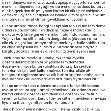
direkt düşüyor ise kuru, birazcık yapışıp düşüyorlarsa normal,
mendiller düşmüyorsa yağlı ya da mendiller sadece burun ve
alın bölgenizden düşmüyorsa karma bir cilt tipine sahipsiniz
demektir. Böylece cilt tipinizi de belirlediğimize göre cilt bakım
sıralamasının nasıl olması gerektiğini konuşabiliriz.
Cilt bakım sıralaması hangi cilt tipi olursanız olsun temizleme
adımı ile başlamalıdır. Cildinizi gün içinde maruz kaldığı
makyaj, yağ, kir ve güneş kremi kalıntılarından arındırmalıyız.
Yağlı ve karma ciltler sebum dengesini sağlayacak ama
cildinizi de çok kurutmayacak bir temizleyici kullanabilir. Kuru
bir cilde sahipseniz ise cildinizi kurutmadan nem ihtiyacını
karşılayacak bir temizleyici ile cildinizi temizleyebilirsiniz.
Temizleme adımında kullandığımız temizleyiciler
gözeneklerimizi bazen iyi bir şekilde temizlemezler.
Gözeneklerimizde kalan kalıntıları daha iyi bir şekilde
temizlemek için tonik kullanmalıyız. Tonikler, cildin pH
dengesinin sağlanmasına ve cilt bakım rutininde daha sonra
uygulanacak ürünlerin etkilerini arttırmaya yardımcı olur.
Cilt bakımında tonik adımından sonra cildinizin ihtiyacına
uygun bir serum uygulamak gelmektedir. Bu adımda yağlı ve
karma ciltlerin gözenek temizleyici ve gözenek sıkılaştırıcı
serumlar kullanabilir, kuru ciltler ise ciltlerini nemlendirmek için
hyalüronik asit içerikli serumlar kullanabilir.
Her cilt tipinin neme ihtiyacı vardır. Nemsiz kalan cilt kurur,