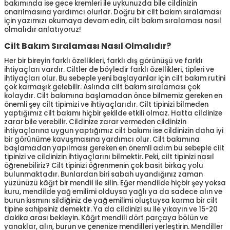
bakımında ise gece kremleri ile uykunuzda bile cildinizin
onarılmasına yardımcı olurlar. Doğru bir cilt bakım sıralaması
için yazımızı okumaya devam edin, cilt bakım sıralaması nasıl
olmalıdır anlatıyoruz!
Cilt Bakım Sıralaması Nasıl Olmalıdır?
Her bir bireyin farklı özellikleri, farklı dış görünüşü ve farklı
ihtiyaçları vardır. Ciltler de böyledir farklı özellikleri, tipleri ve
ihtiyaçları olur. Bu sebeple yeni başlayanlar için cilt bakım rutini
çok karmaşık gelebilir. Aslında cilt bakım sıralaması çok
kolaydır. Cilt bakımına başlamadan önce bilmemiz gereken en
önemli şey cilt tipimizi ve ihtiyaçlarıdır. Cilt tipinizi bilmeden
yaptığımız cilt bakımı hiçbir şekilde etkili olmaz. Hatta cildinize
zarar bile verebilir. Cildinize zarar vermeden cildinizin
ihtiyaçlarına uygun yaptığımız cilt bakımı ise cildinizin daha iyi
bir görünüme kavuşmasına yardımcı olur. Cilt bakımına
başlamadan yapılması gereken en önemli adım bu sebeple cilt
tipinizi ve cildinizin ihtiyaçlarını bilmektir. Peki, cilt tipinizi nasıl
öğrenebiliriz? Cilt tipinizi öğrenmenin çok basit birkaç yolu
bulunmaktadır. Bunlardan biri sabah uyandığınız zaman
yüzünüzü kâğıt bir mendil ile silin. Eğer mendilde hiçbir şey yoksa
kuru, mendilde yağ emilimi olduysa yağlı ya da sadece alın ve
burun kısmını sildiğiniz de yağ emilimi oluştuysa karma bir cilt
tipine sahipsiniz demektir. Ya da cildinizi su ile yıkayın ve 15-20
dakika arası bekleyin. Kâğıt mendili dört parçaya bölün ve
yanaklar, alın, burun ve çenenize mendilleri yerleştirin. Mendiller