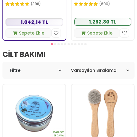
(898)
(690)
1.252,30 TL
1.042,14 TL
Sepete Ekle
Sepete Ekle
CILT BAKIMI
Filtre
KARGO
BEDAVA