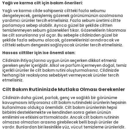
Yağlı ve karma cilt için bakım önerileri:
Yağlı ve karma cilde sahipseniz ciltteki fazla sebumu
dengeleyecek, genişlemiş gözenek görünümünün azalmasına
yardımcı ürünler tercih etmelisiniz. Fazla sebum üretimi ciltte
parlamaya sebep olabilir. Ayrıca güzel bir şekilde ciltten
temizlenmeyen sebum gözenekleri tıkar. Gözeneklerin tıkanması
ise cilt sorunlarına yol açar. Bu sebeple cildinizden güzel bir
şekilde fazla sebumu alacak, gözeneklerinizi arındıracak ve
ciltteki sebum dengesini sağlayacak ürünler tercih etmelisiniz.
Hassas ciltliler için ise önemli olan:
Cildinizin ihtiyaçlarına uygun ürün seçerken dikkat etmeniz
gereken şeyler içeriğidir. Alkol ve parfüm içermeyen doğal, temiz
içerikli ürünler ile cilt bakım rutini oluşturmalısınız. Cildinizde
herhangi bir reaksiyona sebebiyet vermeyecek ürünler tercih
etmelisiniz.
Cilt Bakım Rutininizde Mutlaka Olması Gerekenler
Cildinizin daha güzel, parlak, genç ve sağlıklı bir görünüme
kavuşmasını istiyorsanız cilt bakım rutinindeki ürünlerin hepsinin
kullanılması oldukça önemlidir. Cilt bakım ürünlerinin hepsi
birbirini desteklemekte ve kendinden sonra gelen ürünün
emilimini ve etkisini arttırmaktadır. Ancak cilt bakım rutininin
olmazsa olmazları arasına girebilecek belli başlı ürünler de
vardır. Bunlardan biri kesinlikle yüz, vücut temizleme ürünleridir.