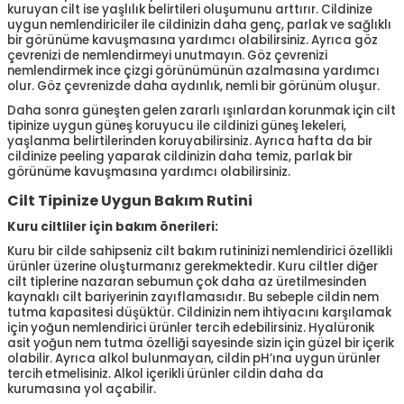
kuruyan cilt ise yaşlılık belirtileri oluşumunu arttırır. Cildinize
uygun nemlendiriciler ile cildinizin daha genç, parlak ve sağlıklı
bir görünüme kavuşmasına yardımcı olabilirsiniz. Ayrıca göz
çevrenizi de nemlendirmeyi unutmayın. Göz çevrenizi
nemlendirmek ince çizgi görünümünün azalmasına yardımcı
olur. Göz çevrenizde daha aydınlık, nemli bir görünüm oluşur.
Daha sonra güneşten gelen zararlı ışınlardan korunmak için cilt
tipinize uygun güneş koruyucu ile cildinizi güneş lekeleri,
yaşlanma belirtilerinden koruyabilirsiniz. Ayrıca hafta da bir
cildinize peeling yaparak cildinizin daha temiz, parlak bir
görünüme kavuşmasına yardımcı olabilirsiniz.
Cilt Tipinize Uygun Bakım Rutini
Kuru ciltliler için bakım önerileri:
Kuru bir cilde sahipseniz cilt bakım rutininizi nemlendirici özellikli
ürünler üzerine oluşturmanız gerekmektedir. Kuru ciltler diğer
cilt tiplerine nazaran sebumun çok daha az üretilmesinden
kaynaklı cilt bariyerinin zayıflamasıdır. Bu sebeple cildin nem
tutma kapasitesi düşüktür. Cildinizin nem ihtiyacını karşılamak
için yoğun nemlendirici ürünler tercih edebilirsiniz. Hyalüronik
asit yoğun nem tutma özelliği sayesinde sizin için güzel bir içerik
olabilir. Ayrıca alkol bulunmayan, cildin pH’ına uygun ürünler
tercih etmelisiniz. Alkol içerikli ürünler cildin daha da
kurumasına yol açabilir.