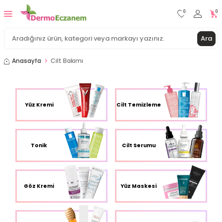
0
0
Ara
Anasayfa
Cilt Bakımı
Yüz Kremi
Cilt Temizleme
Tonik
Cilt Serumu
Göz Kremi
Yüz Maskesi