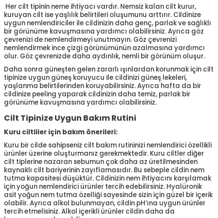
Her cilt tipinin neme ihtiyacı vardır. Nemsiz kalan cilt kurur,
kuruyan cilt ise yaşlılık belirtileri oluşumunu arttırır. Cildinize
uygun nemlendiriciler ile cildinizin daha genç, parlak ve sağlıklı
bir görünüme kavuşmasına yardımcı olabilirsiniz. Ayrıca göz
çevrenizi de nemlendirmeyi unutmayın. Göz çevrenizi
nemlendirmek ince çizgi görünümünün azalmasına yardımcı
olur. Göz çevrenizde daha aydınlık, nemli bir görünüm oluşur.
Daha sonra güneşten gelen zararlı ışınlardan korunmak için cilt
tipinize uygun güneş koruyucu ile cildinizi güneş lekeleri,
yaşlanma belirtilerinden koruyabilirsiniz. Ayrıca hafta da bir
cildinize peeling yaparak cildinizin daha temiz, parlak bir
görünüme kavuşmasına yardımcı olabilirsiniz.
Cilt Tipinize Uygun Bakım Rutini
Kuru ciltliler için bakım önerileri:
Kuru bir cilde sahipseniz cilt bakım rutininizi nemlendirici özellikli
ürünler üzerine oluşturmanız gerekmektedir. Kuru ciltler diğer
cilt tiplerine nazaran sebumun çok daha az üretilmesinden
kaynaklı cilt bariyerinin zayıflamasıdır. Bu sebeple cildin nem
tutma kapasitesi düşüktür. Cildinizin nem ihtiyacını karşılamak
için yoğun nemlendirici ürünler tercih edebilirsiniz. Hyalüronik
asit yoğun nem tutma özelliği sayesinde sizin için güzel bir içerik
olabilir. Ayrıca alkol bulunmayan, cildin pH’ına uygun ürünler
tercih etmelisiniz. Alkol içerikli ürünler cildin daha da