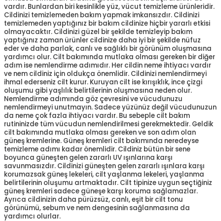
vardır. Bunlardan biri kesinlikle yüz, vücut temizleme ürünleridir.
Cildinizi temizlemeden bakım yapmak imkansızdır. Cildinizi
temizlemeden yaptığınız bir bakım cildinize hiçbir yararlı etkisi
olmayacaktır. Cildinizi güzel bir şekilde temizleyip bakım
yaptığınız zaman ürünler cildinize daha iyi bir şekilde nüfuz
eder ve daha parlak, canlı ve sağlıklı bir görünüm oluşmasına
yardımcı olur. Cilt bakımında mutlaka olması gereken bir diğer
adım ise nemlendirme adımıdır. Her cildin neme ihtiyacı vardır
ve nem cildiniz için oldukça önemlidir. Cildinizi nemlendirmeyi
ihmal ederseniz cilt kurur. Kuruyan cilt ise kırışıklık, ince çizgi
oluşumu gibi yaşlılık belirtilerinin oluşmasına neden olur.
Nemlendirme adımında göz çevresini ve vücudunuzu
nemlendirmeyi unutmayın. Sadece yüzünüz değil vücudunuzun
da neme çok fazla ihtiyacı vardır. Bu sebeple cilt bakım
rutininizde tüm vücudun nemlendirilmesi gerekmektedir. Geldik
cilt bakımında mutlaka olması gereken ve son adım olan
güneş kremlerine. Güneş kremleri cilt bakımında neredeyse
temizleme adımı kadar önemlidir. Cildiniz bütün bir sene
boyunca güneşten gelen zararlı UV ışınlarına karşı
savunmasızdır. Cildinizi güneşten gelen zararlı ışınlara karşı
korumazsak güneş lekeleri, cilt yaşlanma lekeleri, yaşlanma
belirtilerinin oluşumu artmaktadır. Cilt tipinize uygun seçtiğiniz
güneş kremleri sadece güneşe karşı koruma sağlamazlar.
Ayrıca cildinizin daha pürüzsüz, canlı, eşit bir cilt tonu
görünümü, sebum ve nem dengesinin sağlanmasına da
yardımcı olurlar.