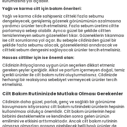
kurumasına yol açabilir.
Yağlı ve karma cilt için bakım önerileri:
Yağlı ve karma cilde sahipseniz ciltteki fazla sebumu
dengeleyecek, genişlemiş gözenek görünümünün azalmasına
yardımcı ürünler tercih etmelisiniz. Fazla sebum üretimi ciltte
parlamaya sebep olabilir. Ayrıca güzel bir şekilde ciltten
temizlenmeyen sebum gözenekleri tıkar. Gözeneklerin tıkanması
ise cilt sorunlarına yol açar. Bu sebeple cildinizden güzel bir
şekilde fazla sebumu alacak, gözeneklerinizi arındıracak ve
ciltteki sebum dengesini sağlayacak ürünler tercih etmelisiniz.
Hassas ciltliler için ise önemli olan:
Cildinizin ihtiyaçlarına uygun ürün seçerken dikkat etmeniz
gereken şeyler içeriğidir. Alkol ve parfüm içermeyen doğal, temiz
içerikli ürünler ile cilt bakım rutini oluşturmalısınız. Cildinizde
herhangi bir reaksiyona sebebiyet vermeyecek ürünler tercih
etmelisiniz.
Cilt Bakım Rutininizde Mutlaka Olması Gerekenler
Cildinizin daha güzel, parlak, genç ve sağlıklı bir görünüme
kavuşmasını istiyorsanız cilt bakım rutinindeki ürünlerin hepsinin
kullanılması oldukça önemlidir. Cilt bakım ürünlerinin hepsi
birbirini desteklemekte ve kendinden sonra gelen ürünün
emilimini ve etkisini arttırmaktadır. Ancak cilt bakım rutininin
olmazsa olmazları arasına girebilecek belli başlı ürünler de