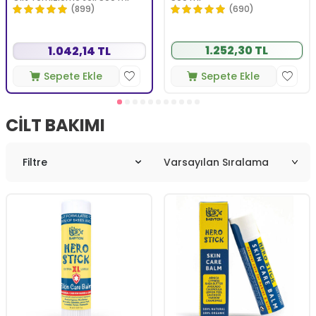
(899)
(690)
1.252,30 TL
1.042,14 TL
Sepete Ekle
Sepete Ekle
CILT BAKIMI
Filtre