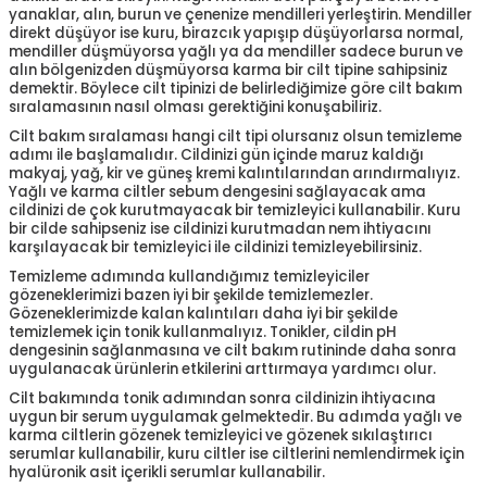
yanaklar, alın, burun ve çenenize mendilleri yerleştirin. Mendiller
direkt düşüyor ise kuru, birazcık yapışıp düşüyorlarsa normal,
mendiller düşmüyorsa yağlı ya da mendiller sadece burun ve
alın bölgenizden düşmüyorsa karma bir cilt tipine sahipsiniz
demektir. Böylece cilt tipinizi de belirlediğimize göre cilt bakım
sıralamasının nasıl olması gerektiğini konuşabiliriz.
Cilt bakım sıralaması hangi cilt tipi olursanız olsun temizleme
adımı ile başlamalıdır. Cildinizi gün içinde maruz kaldığı
makyaj, yağ, kir ve güneş kremi kalıntılarından arındırmalıyız.
Yağlı ve karma ciltler sebum dengesini sağlayacak ama
cildinizi de çok kurutmayacak bir temizleyici kullanabilir. Kuru
bir cilde sahipseniz ise cildinizi kurutmadan nem ihtiyacını
karşılayacak bir temizleyici ile cildinizi temizleyebilirsiniz.
Temizleme adımında kullandığımız temizleyiciler
gözeneklerimizi bazen iyi bir şekilde temizlemezler.
Gözeneklerimizde kalan kalıntıları daha iyi bir şekilde
temizlemek için tonik kullanmalıyız. Tonikler, cildin pH
dengesinin sağlanmasına ve cilt bakım rutininde daha sonra
uygulanacak ürünlerin etkilerini arttırmaya yardımcı olur.
Cilt bakımında tonik adımından sonra cildinizin ihtiyacına
uygun bir serum uygulamak gelmektedir. Bu adımda yağlı ve
karma ciltlerin gözenek temizleyici ve gözenek sıkılaştırıcı
serumlar kullanabilir, kuru ciltler ise ciltlerini nemlendirmek için
hyalüronik asit içerikli serumlar kullanabilir.