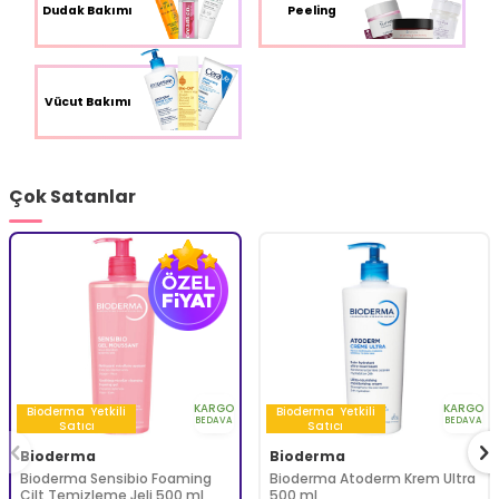
Dudak Bakımı
Peeling
Vücut Bakımı
Çok Satanlar
KARGO
KARGO
Bioderma
Yetkili
Bioderma
Yetkili
BEDAVA
BEDAVA
Satıcı
Satıcı
Bioderma
Bioderma
Bioderma Sensibio Foaming
Bioderma Atoderm Krem Ultra
Cilt Temizleme Jeli 500 ml
500 ml