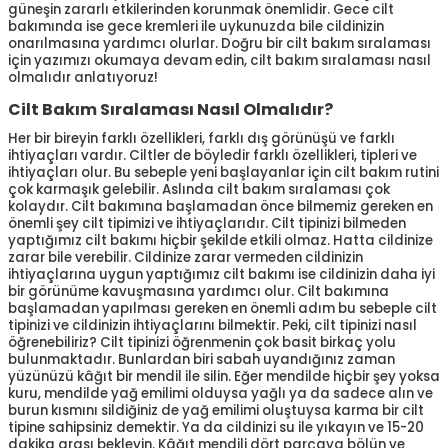
güneşin zararlı etkilerinden korunmak önemlidir. Gece cilt
bakımında ise gece kremleri ile uykunuzda bile cildinizin
onarılmasına yardımcı olurlar. Doğru bir cilt bakım sıralaması
için yazımızı okumaya devam edin, cilt bakım sıralaması nasıl
olmalıdır anlatıyoruz!
Cilt Bakım Sıralaması Nasıl Olmalıdır?
Her bir bireyin farklı özellikleri, farklı dış görünüşü ve farklı
ihtiyaçları vardır. Ciltler de böyledir farklı özellikleri, tipleri ve
ihtiyaçları olur. Bu sebeple yeni başlayanlar için cilt bakım rutini
çok karmaşık gelebilir. Aslında cilt bakım sıralaması çok
kolaydır. Cilt bakımına başlamadan önce bilmemiz gereken en
önemli şey cilt tipimizi ve ihtiyaçlarıdır. Cilt tipinizi bilmeden
yaptığımız cilt bakımı hiçbir şekilde etkili olmaz. Hatta cildinize
zarar bile verebilir. Cildinize zarar vermeden cildinizin
ihtiyaçlarına uygun yaptığımız cilt bakımı ise cildinizin daha iyi
bir görünüme kavuşmasına yardımcı olur. Cilt bakımına
başlamadan yapılması gereken en önemli adım bu sebeple cilt
tipinizi ve cildinizin ihtiyaçlarını bilmektir. Peki, cilt tipinizi nasıl
öğrenebiliriz? Cilt tipinizi öğrenmenin çok basit birkaç yolu
bulunmaktadır. Bunlardan biri sabah uyandığınız zaman
yüzünüzü kâğıt bir mendil ile silin. Eğer mendilde hiçbir şey yoksa
kuru, mendilde yağ emilimi olduysa yağlı ya da sadece alın ve
burun kısmını sildiğiniz de yağ emilimi oluştuysa karma bir cilt
tipine sahipsiniz demektir. Ya da cildinizi su ile yıkayın ve 15-20
dakika arası bekleyin. Kâğıt mendili dört parçaya bölün ve