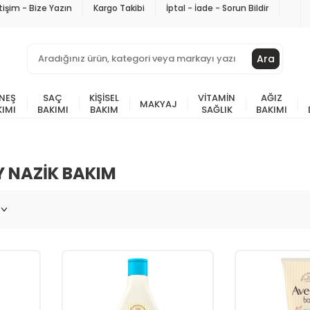
etişim - Bize Yazın
Kargo Takibi
İptal - İade - Sorun Bildir
Ara
NEŞ
SAÇ
KIŞISEL
VITAMIN
AĞIZ
MAKYAJ
KIMI
BAKIMI
BAKIM
SAĞLIK
BAKIMI
 NAZIK BAKIM