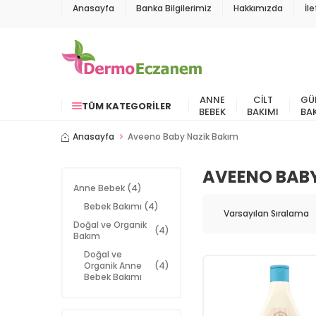
Anasayfa
Banka Bilgilerimiz
Hakkımızda
İl
ANNE
CILT
GÜ
TÜM KATEGORILER
BEBEK
BAKIMI
BA
Anasayfa
Aveeno Baby Nazik Bakım
AVEENO BABY
Anne Bebek
(4)
Bebek Bakımı
(4)
Doğal ve Organik
(4)
Bakım
Doğal ve
Organik Anne
(4)
Bebek Bakımı