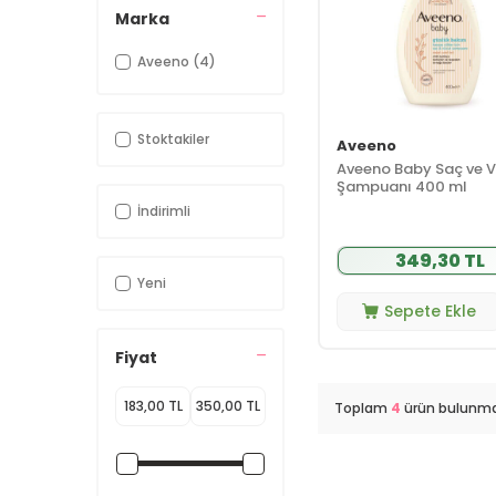
Marka
Aveeno
(4)
Stoktakiler
Aveeno
Aveeno Baby Saç ve 
Şampuanı 400 ml
İndirimli
349,30 TL
Yeni
Sepete Ekle
Fiyat
Toplam
4
ürün bulunma