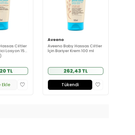
Aveeno
assas Ciltler
Aveeno Baby Hassas Ciltler
ici Losyon 150
İçin Bariyer Krem 100 ml
1)
20 TL
262,43 TL
 Ekle
Tükendi