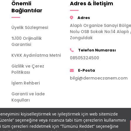
Önemli
Adres & İletişim
Bağlantılar
Adres
Alaplı Organize Sanayi Bölge
Üyelik Sözleşmesi
Nolu OSB Sokak No:14 Alaplı 
Zonguldak
%100 Orijinallik
Garantisi
Telefon Numarası
KVKK Aydınlatma Metni
08505324500
Gizlilik ve Çerez
E-Posta
Politikası
bilgi@dermoeczanem.com
İşlem Rehberi
Garanti ve İade
Koşulları
deneyimini kişiselleştirmek ve iyileştirmek için web sitemizde
Düzenle” seçeneğine veya rızanıza tabi tüm çerezlerin kullanımını
bi tüm çerezleri reddetmek için “Tümünü Reddet” seçeneğine