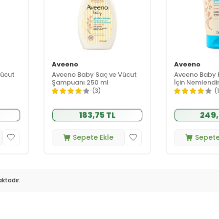
Aveeno
Aveeno
Vücut
Aveeno Baby Saç ve Vücut
Aveeno Baby H
Şampuanı 250 ml
İçin Nemlendir
ml
(3)
(
183,75 TL
249,
Sepete Ekle
Sepete
ktadır.