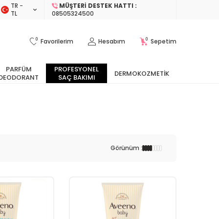
TR −
MÜŞTERI DESTEK HATTI :
TL
08505324500
0
0
Favorilerim
Hesabım
Sepetim
PARFÜM
PROFESYONEL
DERMOKOZMETIK
DEODORANT
SAÇ BAKIMI
Görünüm :