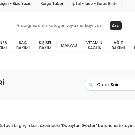
etişim - Bize Yazın
Kargo Takibi
İptal - İade - Sorun Bildir
Ara
NEŞ
SAÇ
KIŞISEL
VITAMIN
AĞIZ
MAKYAJ
KIMI
BAKIMI
BAKIM
SAĞLIK
BAKIMI
Rİ
Detaylı bilgi için kart üzerindeki "Detayları Göster" butonuna tıklayını