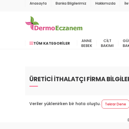
Anasayfa
Banka Bilgilerimiz
Hakkımızda
İl
ANNE
CILT
GÜ
TÜM KATEGORILER
BEBEK
BAKIMI
BA
ÜRETİCİ İTHALATÇI FİRMA BİLGİLE
Veriler yüklenirken bir hata oluştu.
Tekrar Dene