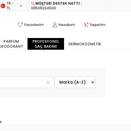
TR −
MÜŞTERI DESTEK HATTI :
TL
08505324500
0
0
Favorilerim
Hesabım
Sepetim
PARFÜM
PROFESYONEL
DERMOKOZMETIK
DEODORANT
SAÇ BAKIMI
z