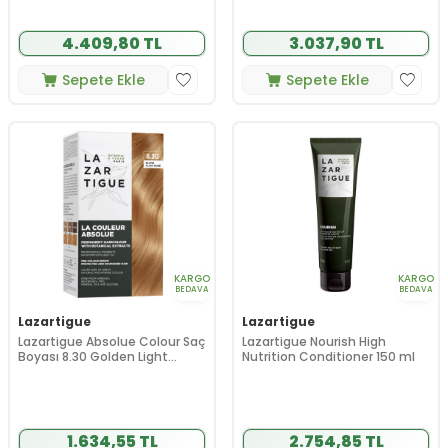
4.409,80 TL
3.037,90 TL
Sepete Ekle
Sepete Ekle
KARGO
KARGO
BEDAVA
BEDAVA
Lazartigue
Lazartigue
Lazartigue Absolue Colour Saç
Lazartigue Nourish High
Boyası 8.30 Golden Light
Nutrition Conditioner 150 ml
Blonde
1.634,55 TL
2.754,85 TL