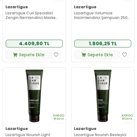
Lazartigue
Lazartigue
Lazartigue Curl Specialist
Lazartigue Volumize
Zengin Nemlendirici Maske
Hacimlendirici Şampuan 250
250 ml
ml
4.409,80 TL
1.806,25 TL
Sepete Ekle
Sepete Ekle
KARGO
KARGO
BEDAVA
BEDAVA
Lazartigue
Lazartigue
Lazartigue Nourish Light
Lazartigue Nourish Besleyici