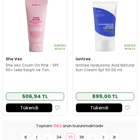
KARGO
KARGO
BEDAVA
BEDAVA
She Vec
Isntree
She Vec Crush On Pink - SPF
Isntree Hyaluronic Acid Natural
50+ Leke Karşıtı ve Ton
Sun Cream Spf 50 50 ml
Eşitleyici Pembe Güneş Kremi
50 ml
506,94 TL
899,00 TL
Tükendi
Tükendi
Toplam
1162
ürün bulunmaktadır.
…
34
35
36
…