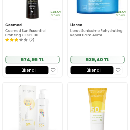
KARGO
KARGO
BEDAVA
BEDAVA
Cosmed
Lierac
Cosmed Sun Essential
Lierac Sunissime Rehydrating
Bronzing Oil SPF 30
Repair Balm 40ml
Bronzlaştırıcı Güneş Yağı Sprey
(2)
200 ml
574,95 TL
539,40 TL
Tükendi
Tükendi