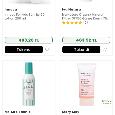
Innova
Iva Natura
Innova For Kids Sun Spf50
Iva Natura Organik Mineral
Lotion 200 ml
Filtreli SPF50 Güneş Kremi 75
ml
(2)
403,20 TL
463,92 TL
Tükendi
Tükendi
KARGO
BEDAVA
Mr-Mrs Tannie
Mary May