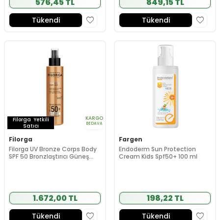
576,45 TL
849,15 TL
Tükendi
Tükendi
KARGO
Filorga
Yetkili
BEDAVA
Satıcı
Filorga
Fargen
Filorga UV Bronze Corps Body
Endoderm Sun Protection
SPF 50 Bronzlaştırıcı Güneş
Cream Kids Spf50+ 100 ml
Kremi 150 ml
1.672,00 TL
198,22 TL
Tükendi
Tükendi