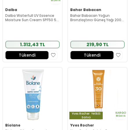
BEDAVA
Dalba
Bahar Babacan
Dalba Waterfull UV Essence
Bahar Babacan Yoğun
Moisture Sun Cream SPF50 50
Bronzlaştırıcı Güneş Yağı 200
ml
ml
1.312,43 TL
219,90 TL
Tükendi
Tükendi
KARGO
Yves Rocher
Yetkili
BEDAVA
Satıcı
Biolane
Yves Rocher