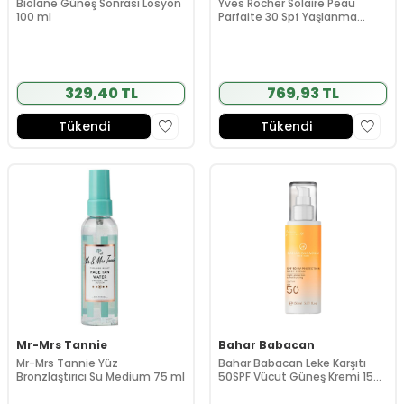
Biolane Güneş Sonrası Losyon
Yves Rocher Solaire Peau
100 ml
Parfaite 30 Spf Yaşlanma
Karşıtı Güneş Kremi 40 ml
329,40 TL
769,93 TL
Tükendi
Tükendi
Mr-Mrs Tannie
Bahar Babacan
Mr-Mrs Tannie Yüz
Bahar Babacan Leke Karşıtı
Bronzlaştırıcı Su Medium 75 ml
50SPF Vücut Güneş Kremi 150
ml