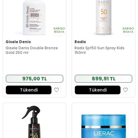
KARGO
KARGO
BEDAVA
BEDAVA
Gisele Denis
Radix
Gisele Denis Double Bronze
Radix Spf50 Sun Spray Kids
Gold 250 ml
150ml
975,00 TL
899,91 TL
Tükendi
Tükendi