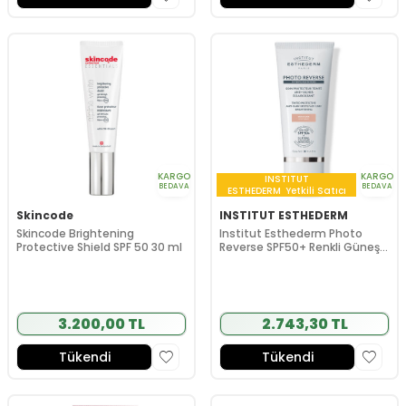
KARGO
KARGO
INSTITUT
BEDAVA
BEDAVA
ESTHEDERM
Yetkili Satıcı
Skincode
INSTITUT ESTHEDERM
Skincode Brightening
Institut Esthederm Photo
Protective Shield SPF 50 30 ml
Reverse SPF50+ Renkli Güneş
Kremi 50 ml - Light Beige
3.200,00 TL
2.743,30 TL
Tükendi
Tükendi